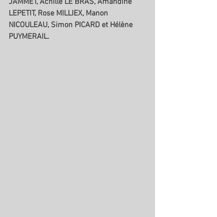
JAMMET, Achille LE BRAS, Amandine  
LEPETIT, Rose MILLIEX, Manon 
NICOULEAU, Simon PICARD et Hélène  
PUYMERAIL.