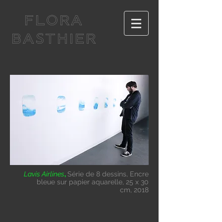
FLORA
BASTHIER
Lavis Airlines
,
Série de 8 dessins, Encre
bleue sur papier aquarelle, 25 x 30
cm, 2018